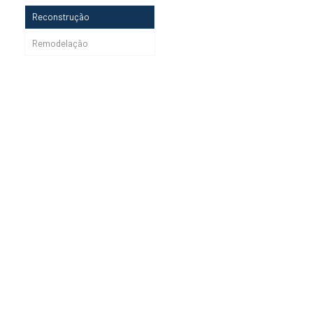
Reconstrução
Remodelação
Moradia Nunes da Silva